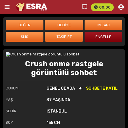
00:00
Crush onme rastgele
görüntülü sohbet
DURUM
GENEL ODADA
SOHBETE KATIL
YAŞ
37 YAŞINDA
ŞEHİR
İSTANBUL
BOY
155 CM