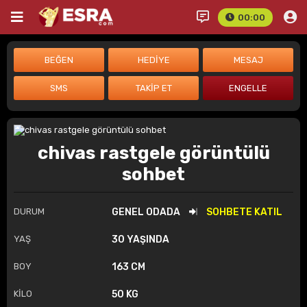
00:00
chivas rastgele görüntülü
sohbet
DURUM
GENEL ODADA
SOHBETE KATIL
YAŞ
30 YAŞINDA
BOY
163 CM
KİLO
50 KG