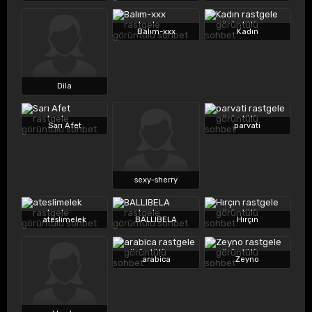
Balım-xxx
Kadın
Dila
Sarı Afet
parvati
sexy-sherry
ateslimelek
BALLIBELA
Hırçın
arabica
Zeyno