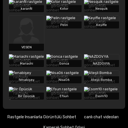
karanfil
Kotor
Nesquik
Pelin
Keyifle
VESEN
Mariachi
Gonca
NAZDOVYA
fenabişey
Nisa06
Ateşli Bomba
Bir Öpücük
Efsun
Esom10
Rastgele Insanlarla Görüntülü Sohbet
canlı chat videoları
Kameralı Sohbet Odasi