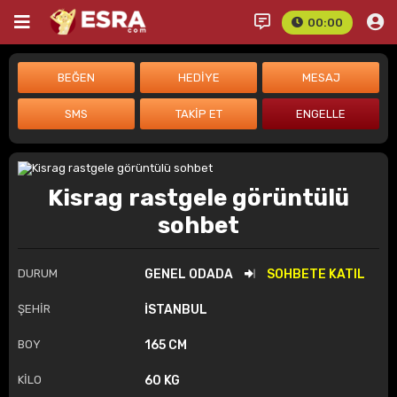
00:00
Kisrag rastgele görüntülü
sohbet
DURUM
GENEL ODADA
SOHBETE KATIL
ŞEHİR
İSTANBUL
BOY
165 CM
KİLO
60 KG