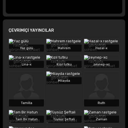
ÇEVRİMİÇİ YAYINCILAR
Yaz gülü
Mahrem
Hazal-x
Lina-x
Kızıl tutku
zeynep-xc
Milayda
Tamilla
Ruth
Tam Bir Hatun
Tüysüz Şeftali
Zaman