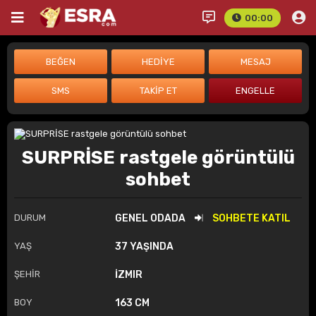
00:00
SURPRİSE rastgele görüntülü
sohbet
DURUM
GENEL ODADA
SOHBETE KATIL
YAŞ
37 YAŞINDA
ŞEHİR
İZMIR
BOY
163 CM