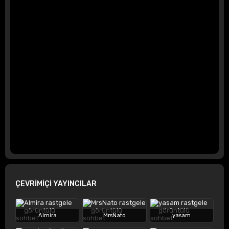
ÇEVRİMİÇİ YAYINCILAR
Almira
MrsNato
yasam