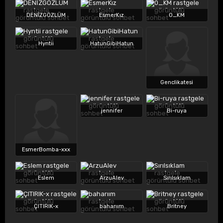
DENİZGÖZLÜM
EsmerKız
0_KM
Hyntii
HatunGibiHatun
Genclikatesi
jennifer
Bi-ruya
EsmerBomba-xxx
Eslem
ArzuAlev
Sırılsıklam
ÇITIRIK-x
baharıım
Britney