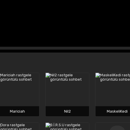
Mariciah
Nil2
MaskeliKedi