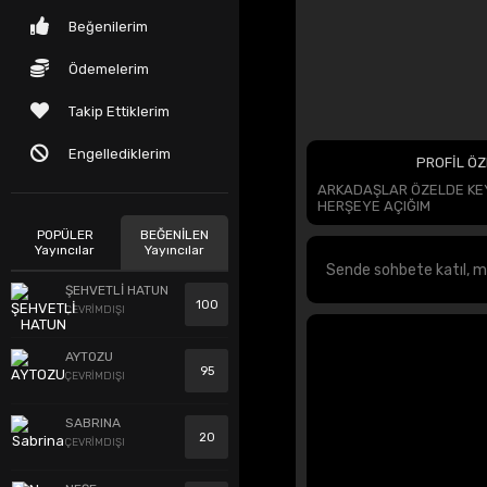
Beğenilerim
Ödemelerim
Takip Ettiklerim
Engellediklerim
PROFİL ÖZ
ARKADAŞLAR ÖZELDE KEY
HERŞEYE AÇIĞIM
POPÜLER
BEĞENİLEN
Yayıncılar
Yayıncılar
ŞEHVETLİ HATUN
100
ÇEVRİMDIŞI
AYTOZU
95
ÇEVRİMDIŞI
SABRINA
20
ÇEVRİMDIŞI