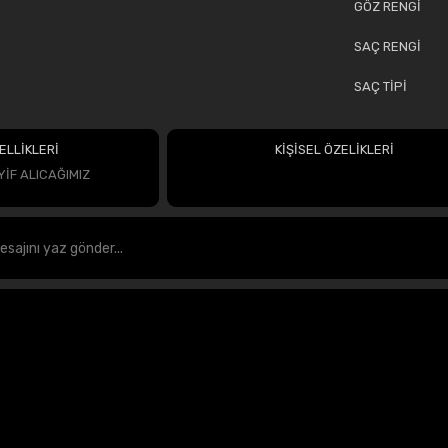
GÖZ RENGİ
SAÇ RENGİ
SAÇ TİPİ
ELLİKLERİ
KİŞİSEL ÖZELİKLERİ
İF ALICAĞIMIZ