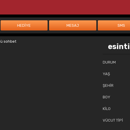
esint
DURUM
YAŞ
ŞEHİR
BOY
KİLO
VÜCUT TİPİ