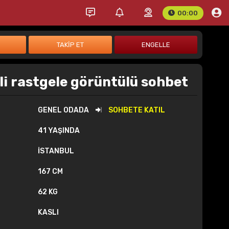
00:00
ili rastgele görüntülü sohbet
GENEL ODADA
SOHBETE KATIL
41 YAŞINDA
İSTANBUL
167 CM
62 KG
KASLI