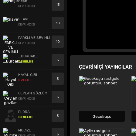
NEŞE
15
ÇEVRİMDIŞI
SLAVE
10
ÇEVRİMDIŞI
FARKLI VE SEVİMLİ
10
ÇEVRİMDIŞI
_BURCAK_
5
GENELDE
ÇEVRİMİÇİ YAYINCILAR
HAYAL GIBI
5
ÖZELDE
CEYLAN GÖZLÜM
5
ÇEVRİMDIŞI
FLORA
5
Gecekuşu
GENELDE
MUCIZE
5
ÇEVRİMDIŞI