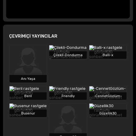
ÇEVRİMİÇİ YAYINCILAR
Çilekli-Dondurma
Balli-x
Anı Yaşa
Beril
Friendly
-CennetGözlüm-
Busenur
Güzellik30